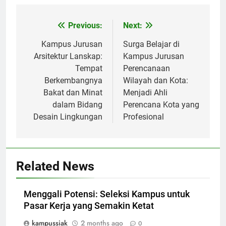
Post
Previous:
Next:
navigation
Kampus Jurusan
Surga Belajar di
Arsitektur Lanskap:
Kampus Jurusan
Tempat
Perencanaan
Berkembangnya
Wilayah dan Kota:
Bakat dan Minat
Menjadi Ahli
dalam Bidang
Perencana Kota yang
Desain Lingkungan
Profesional
Related News
Menggali Potensi: Seleksi Kampus untuk
Pasar Kerja yang Semakin Ketat
kampussiak
2 months ago
0