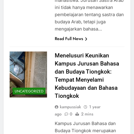
mahasiswa. Jurusan Sastra Arab
ini tidak hanya menawarkan
pembelajaran tentang sastra dan
budaya Arab, tetapi juga
mengajarkan bahasa…
Read Full News
Menelusuri Keunikan
Kampus Jurusan Bahasa
dan Budaya Tiongkok:
Tempat Menyelami
Kebudayaan dan Bahasa
UNCATEGORIZED
Tiongkok
kampussiak
1 year
ago
0
2 mins
Kampus Jurusan Bahasa dan
Budaya Tiongkok merupakan