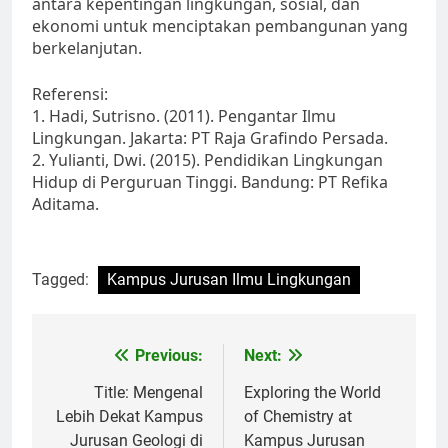
antara kepentingan lingkungan, sosial, dan
ekonomi untuk menciptakan pembangunan yang
berkelanjutan.
Referensi:
1. Hadi, Sutrisno. (2011). Pengantar Ilmu
Lingkungan. Jakarta: PT Raja Grafindo Persada.
2. Yulianti, Dwi. (2015). Pendidikan Lingkungan
Hidup di Perguruan Tinggi. Bandung: PT Refika
Aditama.
Tagged:
Kampus Jurusan Ilmu Lingkungan
Post
Previous:
Next:
navigation
Title: Mengenal
Exploring the World
Lebih Dekat Kampus
of Chemistry at
Jurusan Geologi di
Kampus Jurusan