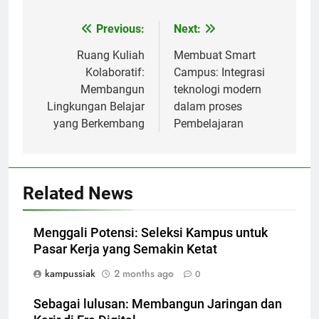
Post
Previous:
Next:
navigation
Ruang Kuliah
Membuat Smart
Kolaboratif:
Campus: Integrasi
Membangun
teknologi modern
Lingkungan Belajar
dalam proses
yang Berkembang
Pembelajaran
Related News
Menggali Potensi: Seleksi Kampus untuk
Pasar Kerja yang Semakin Ketat
kampussiak
2 months ago
0
Sebagai lulusan: Membangun Jaringan dan