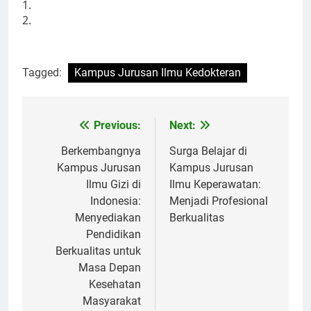
1.
2.
Tagged:
Kampus Jurusan Ilmu Kedokteran
Post
Previous:
Next:
navigation
Berkembangnya
Surga Belajar di
Kampus Jurusan
Kampus Jurusan
Ilmu Gizi di
Ilmu Keperawatan:
Indonesia:
Menjadi Profesional
Menyediakan
Berkualitas
Pendidikan
Berkualitas untuk
Masa Depan
Kesehatan
Masyarakat