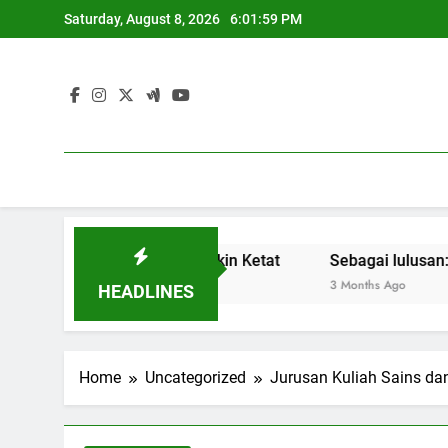
Skip
Saturday, August 8, 2026
6:01:59 PM
to
content
asar Kerja yang Semakin Ketat
Sebagai lulusan: Membang
3 Months Ago
HEADLINES
Home
Uncategorized
Jurusan Kuliah Sains dan 