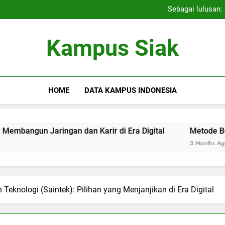
Menggali Potensi: Seleksi K
Sebagai lulusan:
Aktivitas Kegiatan Ekstra
Menggali Potensi: Seleksi K
Kampus Siak
Sebagai lulusan:
Aktivitas Kegiatan Ekstra
HOME
DATA KAMPUS INDONESIA
un Jaringan dan Karir di Era Digital
Metode Berhasil b
3 Months Ago
Teknologi (Saintek): Pilihan yang Menjanjikan di Era Digital