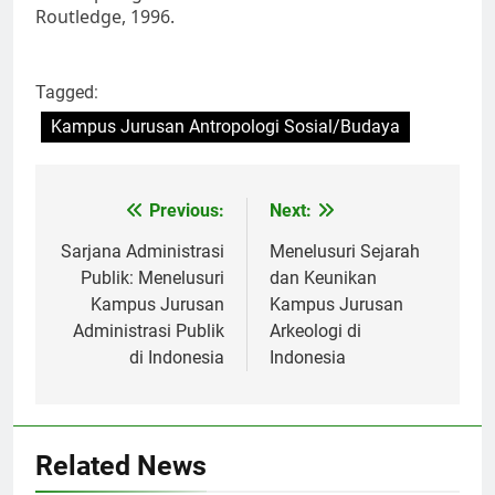
Routledge, 1996.
Tagged:
Kampus Jurusan Antropologi Sosial/Budaya
Post
Previous:
Next:
navigation
Sarjana Administrasi
Menelusuri Sejarah
Publik: Menelusuri
dan Keunikan
Kampus Jurusan
Kampus Jurusan
Administrasi Publik
Arkeologi di
di Indonesia
Indonesia
Related News