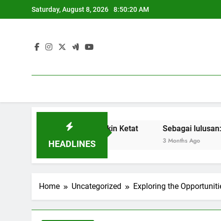
Skip
Saturday, August 8, 2026
8:50:21 AM
to
content
 Kerja yang Semakin Ketat
Sebagai lulusan: Membangun 
3 Months Ago
HEADLINES
Home
Uncategorized
Exploring the Opportuni