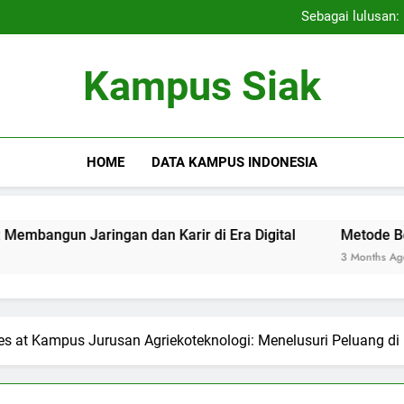
Menggali Potensi: Seleksi K
Sebagai lulusan:
Aktivitas Kegiatan Ekstra
Menggali Potensi: Seleksi K
Kampus Siak
Sebagai lulusan:
Aktivitas Kegiatan Ekstra
HOME
DATA KAMPUS INDONESIA
Jaringan dan Karir di Era Digital
Metode Berhasil bagi
3 Months Ago
ties at Kampus Jurusan Agriekoteknologi: Menelusuri Peluang d