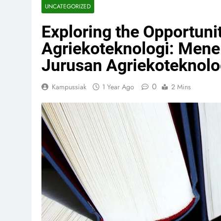
UNCATEGORIZED
Exploring the Opportuni
Agriekoteknologi: Mene
Jurusan Agriekoteknolo
0
Kampussiak
1 Year Ago
2 Mins