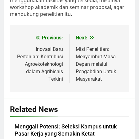
menggunakan fasilitas yang tersedia, misalnya
workshop akademik dan seminar proposal, agar
mendukung penelitian itu.
Post
Previous:
Next:
navigation
Inovasi Baru
Misi Penelitian:
Pertanian: Kontribusi
Menyambut Masa
Agroekoteknologi
Depan melalui
dalam Agribisnis
Pengabdian Untuk
Terkini
Masyarakat
Related News
Menggali Potensi: Seleksi Kampus untuk
Pasar Kerja yang Semakin Ketat