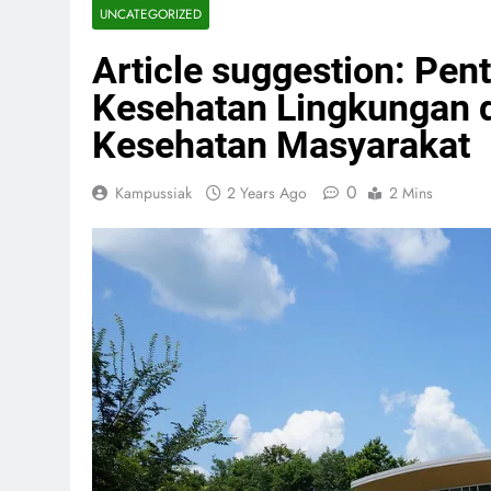
UNCATEGORIZED
Article suggestion: Pe
Kesehatan Lingkungan 
Kesehatan Masyarakat
0
Kampussiak
2 Years Ago
2 Mins