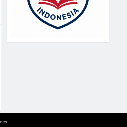
.
mes