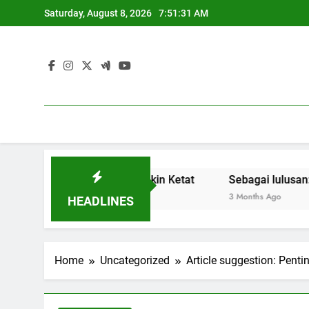
Skip
Saturday, August 8, 2026
7:51:32 AM
to
content
r Kerja yang Semakin Ketat
Sebagai lulusan: Membangun
3 Months Ago
HEADLINES
Home
Uncategorized
Article suggestion: Pe