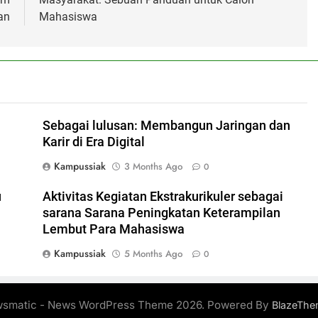
an
Mahasiswa
Sebagai lulusan: Membangun Jaringan dan
Karir di Era Digital
Kampussiak
3 Months Ago
0
u
Aktivitas Kegiatan Ekstrakurikuler sebagai
sarana Sarana Peningkatan Keterampilan
Lembut Para Mahasiswa
Kampussiak
5 Months Ago
0
smatic - News WordPress Theme 2026. Powered By
BlazeThe