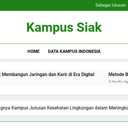
Menggali Potensi: Seleksi K
Sebagai lulusan:
Aktivitas Kegiatan Ekstra
Menggali Potensi: Seleksi K
Kampus Siak
Sebagai lulusan:
Aktivitas Kegiatan Ekstra
HOME
DATA KAMPUS INDONESIA
 Jaringan dan Karir di Era Digital
Metode Berhasil bag
3 Months Ago
ntingnya Kampus Jurusan Kesehatan Lingkungan dalam Meningk