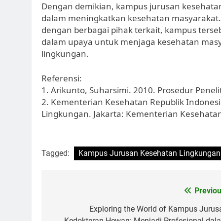
Dengan demikian, kampus jurusan kesehatan
dalam meningkatkan kesehatan masyarakat. M
dengan berbagai pihak terkait, kampus terse
dalam upaya untuk menjaga kesehatan masy
lingkungan.
Referensi:
1. Arikunto, Suharsimi. 2010. Prosedur Peneli
2. Kementerian Kesehatan Republik Indones
Lingkungan. Jakarta: Kementerian Kesehatan
Tagged:
Kampus Jurusan Kesehatan Lingkungan
Post
Previou
navigation
Exploring the World of Kampus Jurus
Kedokteran Hewan: Menjadi Profesional dal