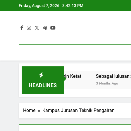
Skip
Friday, August 7, 2026
3:42:13 PM
to
content
sar Kerja yang Semakin Ketat
Sebagai lulusan: Membang
3 Months Ago
HEADLINES
Home
Kampus Jurusan Teknik Pengairan