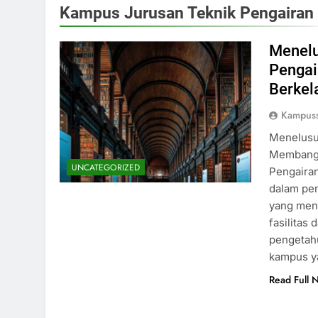
Kampus Jurusan Teknik Pengairan
Menelu
Pengai
Berkel
Kampuss
Menelusu
Membangu
UNCATEGORIZED
Pengairan
dalam pe
yang mena
fasilita
pengetahu
kampus 
Read Full 