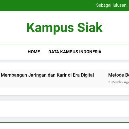
Menggali Potensi: Seleksi K
Sebagai lulusan:
Aktivitas Kegiatan Ekstra
Menggali Potensi: Seleksi K
Kampus Siak
Sebagai lulusan:
Aktivitas Kegiatan Ekstra
HOME
DATA KAMPUS INDONESIA
un Jaringan dan Karir di Era Digital
Metode Berhasil b
3 Months Ago