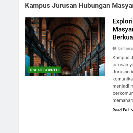
Kampus Jurusan Hubungan Masya
Explor
Masyar
Berkua
Kampuss
Kampus J
jurusan y
UNCATEGORIZED
Jurusan 
komunikas
menjadi m
berkomuni
memaham
Read Full 