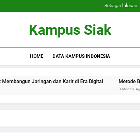
Menggali Potensi: Seleksi K
Sebagai lulusan:
Aktivitas Kegiatan Ekstra
Menggali Potensi: Seleksi K
Kampus Siak
Sebagai lulusan:
Aktivitas Kegiatan Ekstra
HOME
DATA KAMPUS INDONESIA
gun Jaringan dan Karir di Era Digital
Metode Berhasil 
3 Months Ago