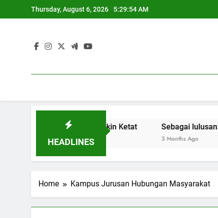
Skip
Thursday, August 6, 2026
5:29:54 AM
to
content
asar Kerja yang Semakin Ketat
Sebagai lulusan: Memban
3 Months Ago
HEADLINES
Home
Kampus Jurusan Hubungan Masyarakat